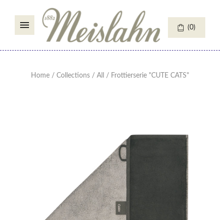
(
0
)
Home
/
Collections
/
All
/
Frottierserie "CUTE CATS"